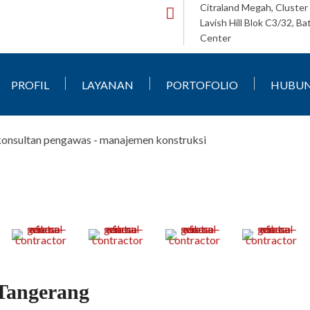
Citraland Megah, Cluster
Lavish Hill Blok C3/32, B
Center
PROFIL
LAYANAN
PORTOFOLIO
HUBUN
Tangerang