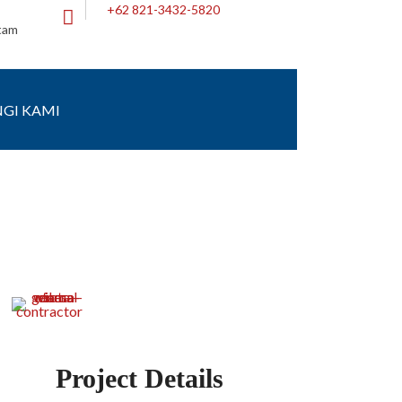
+62 821-3432-5820
atam
GI KAMI
Project Details