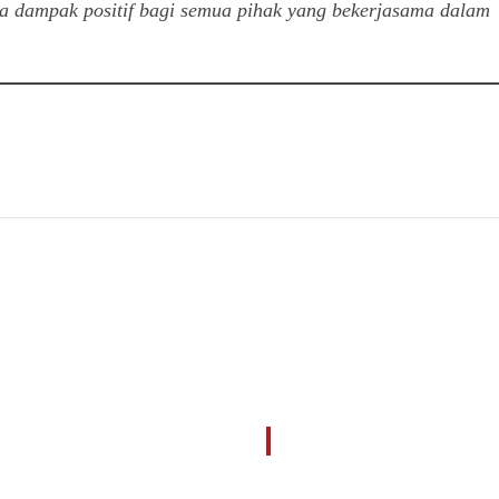
ampak positif bagi semua pihak yang bekerjasama dalam
OFFICE
OUR SERVICES
Konsultan Perencana