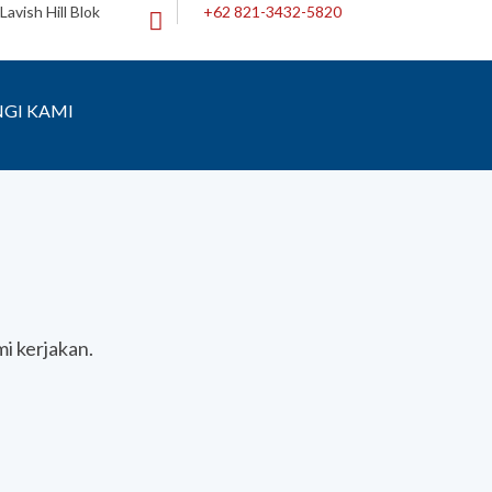
avish Hill Blok
+62 821-3432-5820
GI KAMI
i kerjakan.