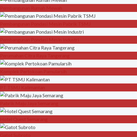
Pembangunan Rumah Mewah
Pembangunan Pondasi Mesin Pabrik TSMJ
Pembangunan Pondasi Mesin Industri
Perumahan Citra Raya Tangerang
Komplek Pertokoan Pamularsih
PT TSMJ Kalimantan
Pabrik Maju Jaya Semarang
Hotel Quest Semarang
Gatot Subroto